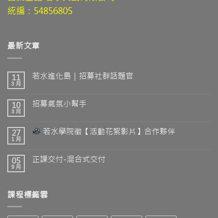
統編：54856805
最新文章
若水進化島｜招募社群話題官
11
3 月
招募氣氛小幫手
10
3 月
若水學院徵【活動花絮影片】合作夥伴
27
1 月
正課交付-混合式交付
05
9 月
課程標籤雲