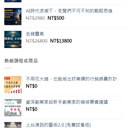
AI時代浪潮下，老闆們不可不知的戰略思維
NT$
2980
NT$
500
金錢靈氣
NT$
26800
NT$
13800
熱銷課程或商品
不用花大錢，也能做出好業績的行銷錦囊妙計
NT$
0
資深創業家給新手創業家的幾條寶貴建議
NT$
0
上台演說的藝術2.0 (免費試看版)