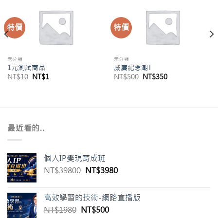
特價
特價
未分類
未分類
1元測試商品
威廉紀念潮T
NT$
10
NT$
1
NT$
500
NT$
350
最近看的..
個人IP變現育成班
NT$
39800
NT$
3980
高效學習的技術-網路直播版
NT$
1980
NT$
500