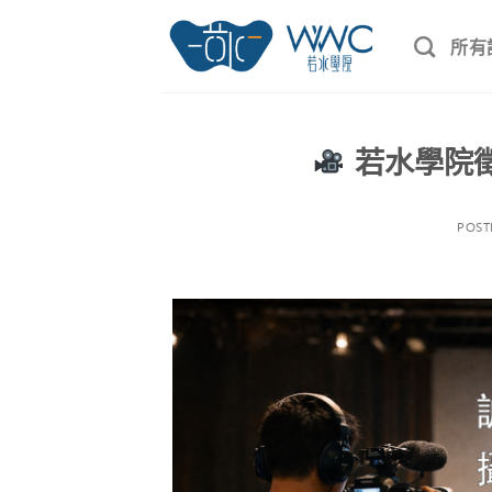
所有
若水學院
POS