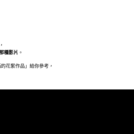
，
那種影片
。
攝的花絮作品」給你參考，