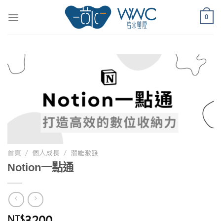
0
首頁
/
個人成長
/
潛能激發
Notion一點通
3200
NT$