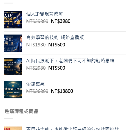
個人IP變現育成班
NT$
39800
NT$
3980
高效學習的技術-網路直播版
NT$
1980
NT$
500
AI時代浪潮下，老闆們不可不知的戰略思維
NT$
2980
NT$
500
金錢靈氣
NT$
26800
NT$
13800
熱銷課程或商品
不用花大錢，也能做出好業績的行銷錦囊妙計