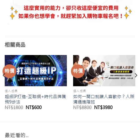
相關商品
特價
特價
個人成長
個人成長
超級IP打造-互聯網+時代品牌騰
如何一開口就讓人喜歡你？人際
飛9步法
溝通進階班
NT$
1800
NT$
600
NT$
8800
NT$
3980
最近看的..