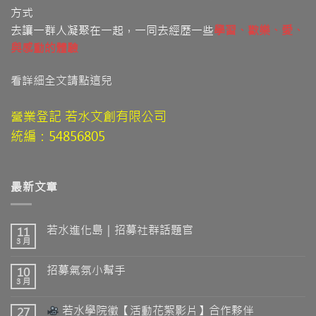
方式
去讓一群人凝聚在一起，一同去經歷一些
學習
、歡樂、愛
、
與感動的體驗
看詳細全文請點這兒
營業登記 若水文創有限公司
統編：54856805
最新文章
若水進化島｜招募社群話題官
11
3 月
招募氣氛小幫手
10
3 月
若水學院徵【活動花絮影片】合作夥伴
27