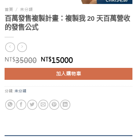
首頁
/
未分類
百萬發售複製計畫：複製我 20 天百萬營收
的發售公式
原
目
35000
15000
NT$
NT$
始
前
價
價
加入購物車
格：
格：
NT$35000。
NT$15000。
分類:
未分類