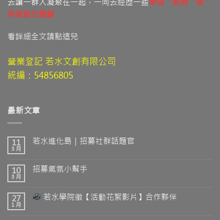
去讓一群人凝聚在一起，一同去經歷一些
學習
、歡樂、愛
、
與感動的體驗
看詳細全文請點這兒
營業登記 若水文創有限公司
統編：54856805
最新文章
若水進化島｜招募社群話題官
11
3 月
招募氣氛小幫手
10
3 月
若水學院徵【活動花絮影片】合作夥伴
27
1 月