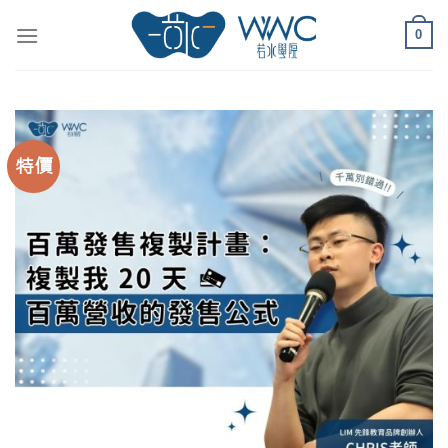
Skip
to
0
content
特價