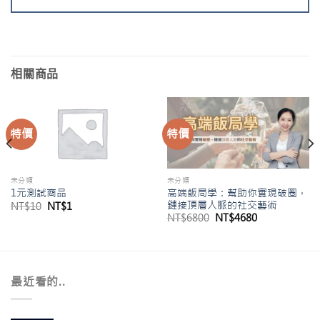
相關商品
特價
特價
未分類
未分類
高端飯局學：幫助你實現破圈，
1元測試商品
鏈接頂層人脈的社交藝術
原
目
NT$
10
NT$
1
始
前
原
目
NT$
6800
NT$
4680
價
價
始
前
格：
格：
價
價
。
NT$10。
NT$1。
格：
格：
NT$6800。
NT$4680。
最近看的..