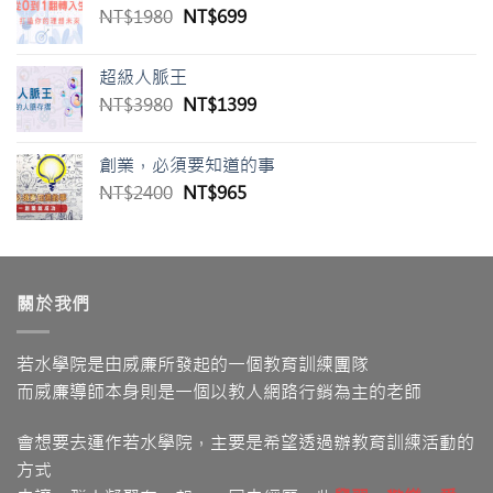
原
目
NT$
1980
NT$
699
NT$2400。
NT$1200。
始
前
價
價
超級人脈王
格：
格：
原
目
NT$
3980
NT$
1399
NT$1980。
NT$699。
始
前
價
價
創業，必須要知道的事
格：
格：
原
目
NT$
2400
NT$
965
NT$3980。
NT$1399。
始
前
價
價
格：
格：
NT$2400。
NT$965。
關於我們
若水學院是由威廉所發起的一個教育訓練團隊
而威廉導師本身則是一個以教人網路行銷為主的老師
會想要去運作若水學院，主要是希望透過辦教育訓練活動的
方式