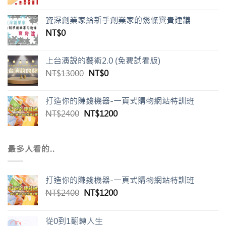
資深創業家給新手創業家的幾條寶貴建議
NT$
0
上台演說的藝術2.0 (免費試看版)
原
目
NT$
13000
NT$
0
始
前
價
價
打造你的賺錢機器-一頁式購物網站特訓班
格：
格：
原
目
NT$
2400
NT$
1200
NT$13000。
NT$0。
始
前
價
價
格：
格：
最多人看的..
NT$2400。
NT$1200。
打造你的賺錢機器-一頁式購物網站特訓班
原
目
NT$
2400
NT$
1200
始
前
價
價
從0到1翻轉人生
格：
格：