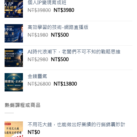
個人IP變現育成班
原
目
NT$
39800
NT$
3980
始
前
價
價
高效學習的技術-網路直播版
格：
格：
原
目
NT$
1980
NT$
500
NT$39800。
NT$3980。
始
前
價
價
AI時代浪潮下，老闆們不可不知的戰略思維
格：
格：
原
目
NT$
2980
NT$
500
NT$1980。
NT$500。
始
前
價
價
金錢靈氣
格：
格：
原
目
NT$
26800
NT$
13800
NT$2980。
NT$500。
始
前
價
價
格：
格：
熱銷課程或商品
NT$26800。
NT$13800。
不用花大錢，也能做出好業績的行銷錦囊妙計
NT$
0