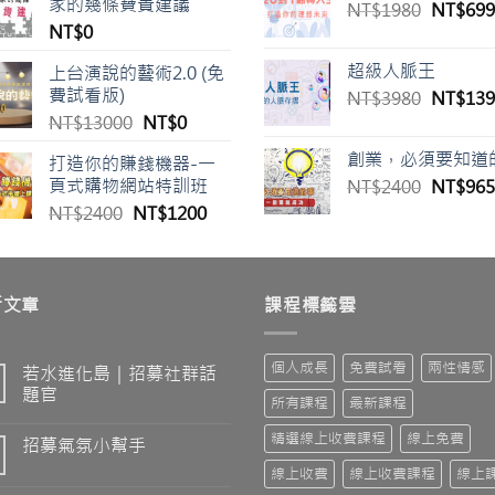
家的幾條寶貴建議
原
NT$
1980
格：
NT$
699
。
NT$
0
始
NT$24
價
超級人脈王
上台演說的藝術2.0 (免
格：
費試看版)
原
NT$
3980
NT$
139
NT$19
始
原
目
NT$
13000
NT$
0
價
始
前
創業，必須要知道
打造你的賺錢機器-一
格：
價
價
頁式購物網站特訓班
原
NT$
2400
NT$
965
NT$39
格：
格：
始
原
目
NT$
2400
NT$
1200
NT$13000。
NT$0。
價
始
前
格：
價
價
NT$24
00。
格：
格：
新文章
NT$2400。
NT$1200。
課程標籤雲
個人成長
免費試看
兩性情感
若水進化島｜招募社群話
題官
所有課程
最新課程
精選線上收費課程
線上免費
招募氣氛小幫手
線上收費
線上收費課程
線上