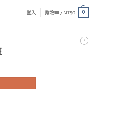
0
登入
購物車 /
NT$
0
班
目
0
前
價
格：
800。
NT$3980。