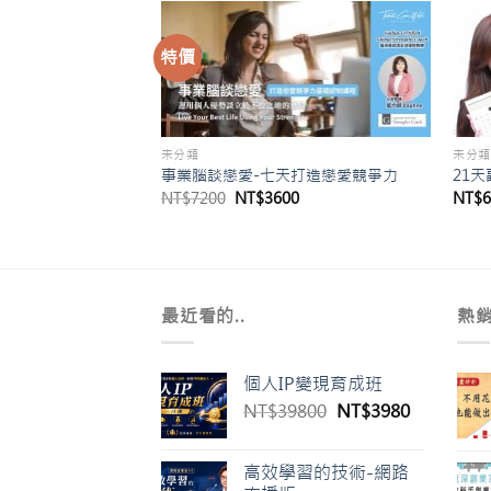
特價
未分類
未分類
事業腦談戀愛-七天打造戀愛競爭力
21
目
原
目
0
NT$
7200
NT$
3600
NT$
前
始
前
價
價
價
格：
格：
格：
00。
NT$1680。
NT$7200。
NT$3600。
最近看的..
熱
個人IP變現育成班
原
目
NT$
39800
NT$
3980
始
前
價
價
高效學習的技術-網路
格：
格：