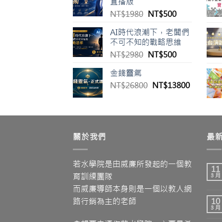
直播版
NT$39800。
NT$3980
原
目
NT$
1980
NT$
500
始
前
AI時代浪潮下，老闆們
價
價
不可不知的戰略思維
格：
格：
原
目
NT$
2980
NT$
500
NT$1980。
NT$500。
始
前
金錢靈氣
價
價
原
目
NT$
26800
格：
NT$
13800
格：
始
前
NT$2980。
NT$500。
價
價
格：
格：
NT$26800。
NT$138
關於我們
最
若水學院是由威廉所發起的一個教
11
育訓練團隊
3 月
而威廉導師本身則是一個以教人網
路行銷為主的老師
10
3 月