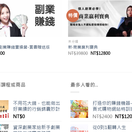
特價
未分類
天副業賺錢實操營-買書贈送版
新·商業贏利寶典
原
目
600
NT$
39800
NT$
12800
始
前
價
價
格：
格：
NT$39800。
NT$12800
銷課程或商品
最多人看的..
不用花大錢，也能做出
打造你的賺錢機器
好業績的行銷錦囊妙計
頁式購物網站特訓
原
NT$
0
NT$
2400
NT$
120
始
資深創業家給新手創業
從0到1翻轉人生
價