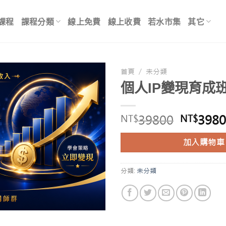
課程
課程分類
線上免費
線上收費
若水市集
其它
首頁
/
未分類
個人IP變現育成
原
39800
398
NT$
NT$
始
價
加入購物車
格：
NT$39
分類:
未分類