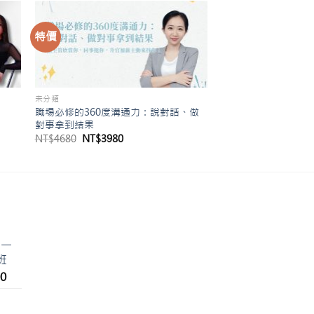
特價
未分類
職場必修的360度溝通力：說對話、做
對事拿到結果
原
目
NT$
4680
NT$
3980
始
前
價
價
。
格：
格：
NT$4680。
NT$3980。
-一
班
目
0
前
價