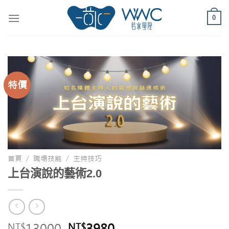
0
特價
首頁
/
職場技能
/
主持技巧
上台演說的藝術2.0
13000
3980
NT$
NT$