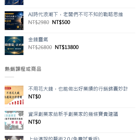
AI時代浪潮下，老闆們不可不知的戰略思維
NT$
2980
NT$
500
金錢靈氣
NT$
26800
NT$
13800
熱銷課程或商品
不用花大錢，也能做出好業績的行銷錦囊妙計
NT$
0
資深創業家給新手創業家的幾條寶貴建議
NT$
0
上台演說的藝術2.0 (免費試看版)