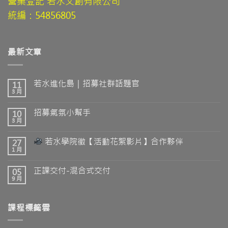
營業登記 若水文創有限公司
統編：54856805
最新文章
若水進化島｜招募社群話題官
11
3 月
招募氣氛小幫手
10
3 月
若水學院徵【活動花絮影片】合作夥伴
27
1 月
正課交付-混合式交付
05
9 月
課程標籤雲