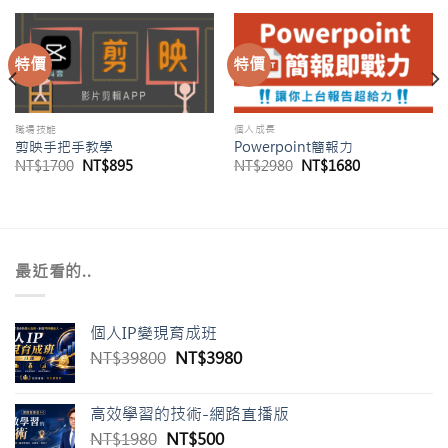
特價
特價
職場技能
個人成長
剪映手把手教學
Powerpoint簡報力
NT$
1700
NT$
895
NT$
2980
NT$
1680
最近看的..
個人IP變現育成班
NT$
39800
NT$
3980
高效學習的技術-網路直播版
NT$
1980
NT$
500