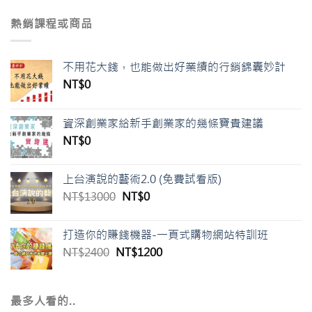
價
價
格：
格：
熱銷課程或商品
NT$26800。
NT$13800。
不用花大錢，也能做出好業績的行銷錦囊妙計
NT$
0
資深創業家給新手創業家的幾條寶貴建議
NT$
0
上台演說的藝術2.0 (免費試看版)
原
目
NT$
13000
NT$
0
始
前
價
價
打造你的賺錢機器-一頁式購物網站特訓班
格：
格：
原
目
NT$
2400
NT$
1200
NT$13000。
NT$0。
始
前
價
價
格：
格：
最多人看的..
NT$2400。
NT$1200。