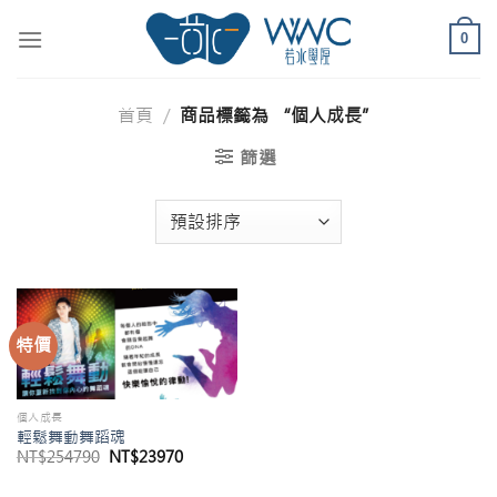
Skip
to
0
content
首頁
/
商品標籤為 “個人成長”
篩選
特價
個人成長
輕鬆舞動舞蹈魂
原
目
NT$
254790
NT$
23970
始
前
價
價