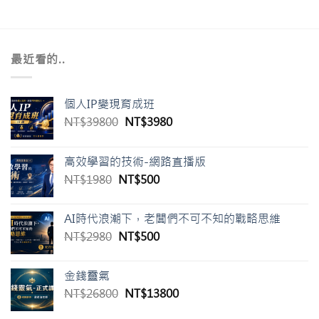
格：
格：
NT$254790。
NT$23970。
最近看的..
個人IP變現育成班
原
目
NT$
39800
NT$
3980
始
前
價
價
高效學習的技術-網路直播版
格：
格：
原
目
NT$
1980
NT$
500
NT$39800。
NT$3980。
始
前
價
價
AI時代浪潮下，老闆們不可不知的戰略思維
格：
格：
原
目
NT$
2980
NT$
500
NT$1980。
NT$500。
始
前
價
價
金錢靈氣
格：
格：
原
目
NT$
26800
NT$
13800
NT$2980。
NT$500。
始
前