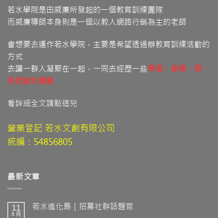
若水學院是由威廉所發起的一個教育訓練團隊
而威廉導師本身則是一個以教人網路行銷為主的老師
會想要去運作若水學院，主要是希望透過辦教育訓練活動的
方式
去讓一群人凝聚在一起，一同去經歷一些
學習
、歡樂、愛
、
與感動的體驗
看詳細全文請點這兒
營業登記 若水文創有限公司
統編：54856805
最新文章
若水進化島｜招募社群話題官
11
3 月