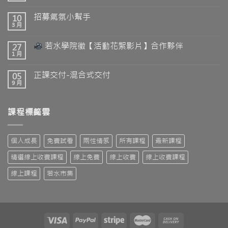
招募氣氛小幫手
10
3 月
若水學院徵【活動花絮影片】合作夥伴
27
1 月
正課交付-混合式交付
05
9 月
課程標籤雲
個人成長
免費試看
兩性情感
所有課程
最新課程
精選線上收費課程
線上免費
線上收費
線上收費課程
線上課程
若水市集