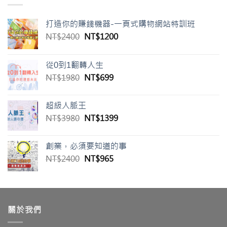
打造你的賺錢機器-一頁式購物網站特訓班
原
目
NT$
2400
NT$
1200
始
前
價
價
從0到1翻轉人生
格：
格：
原
目
NT$
1980
NT$
699
NT$2400。
NT$1200。
始
前
價
價
超級人脈王
格：
格：
原
目
NT$
3980
NT$
1399
NT$1980。
NT$699。
始
前
價
價
創業，必須要知道的事
格：
格：
原
目
NT$
2400
NT$
965
NT$3980。
NT$1399。
始
前
價
價
格：
格：
NT$2400。
NT$965。
關於我們