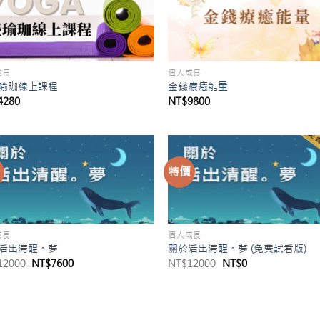
成長
個人成長
瑜珈線上課程
金錢療癒能量
4280
NT$
9800
價
特價
成長
個人成長
活出清醒。夢
關於活出清醒。夢 (免費試看版)
原
目
原
目
12000
NT$
7600
NT$
12000
NT$
0
始
前
始
前
價
價
價
價
格：
格：
格：
格：
NT$12000。
NT$7600。
NT$12000。
NT$0。