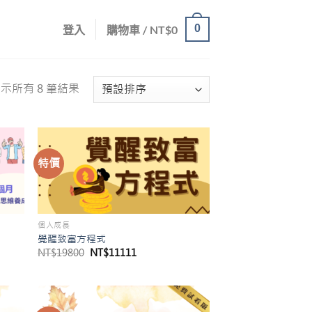
0
登入
購物車 /
NT$
0
示所有 8 筆結果
特價
個人成長
覺醒致富方程式
原
目
NT$
19800
NT$
11111
始
前
價
價
格：
格：
NT$19800。
NT$11111。