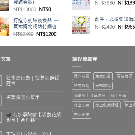
費試看版)
原
NT$
3980
NT$
139
NT$19
始
原
目
NT$
13000
NT$
0
價
始
前
創業，必須要知道
打造你的賺錢機器-一
格：
價
價
頁式購物網站特訓班
原
NT$
2400
NT$
965
NT$39
格：
格：
始
原
目
NT$
2400
NT$
1200
NT$13000。
NT$0。
價
始
前
格：
價
價
NT$24
00。
格：
格：
新文章
NT$2400。
NT$1200。
課程標籤雲
個人成長
免費試看
兩性情感
若水進化島｜招募社群話
題官
所有課程
最新課程
精選線上收費課程
線上免費
招募氣氛小幫手
線上收費
線上收費課程
線上
若水學院徵【活動花絮
若水市集
影片】合作夥伴
正課交付-混合式交付