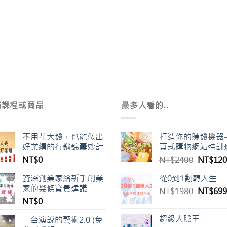
銷課程或商品
最多人看的..
不用花大錢，也能做出
打造你的賺錢機器
好業績的行銷錦囊妙計
頁式購物網站特訓
原
NT$
0
NT$
2400
NT$
120
始
資深創業家給新手創業
從0到1翻轉人生
價
家的幾條寶貴建議
原
NT$
1980
格：
NT$
699
。
NT$
0
始
NT$24
價
超級人脈王
上台演說的藝術2.0 (免
格：