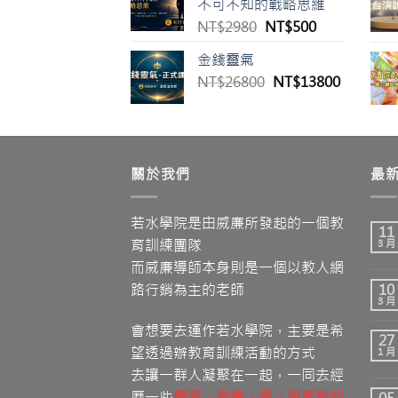
不可不知的戰略思維
格：
格：
原
目
NT$
2980
NT$
500
NT$1980。
NT$500。
始
前
金錢靈氣
價
價
原
目
NT$
26800
格：
NT$
13800
格：
始
前
NT$2980。
NT$500。
價
價
格：
格：
NT$26800。
NT$138
關於我們
最
若水學院是由威廉所發起的一個教
11
育訓練團隊
3 月
而威廉導師本身則是一個以教人網
路行銷為主的老師
10
3 月
會想要去運作若水學院，主要是希
27
望透過辦教育訓練活動的方式
1 月
去讓一群人凝聚在一起，一同去經
歷一些
學習
、歡樂、愛
、與感動的
05