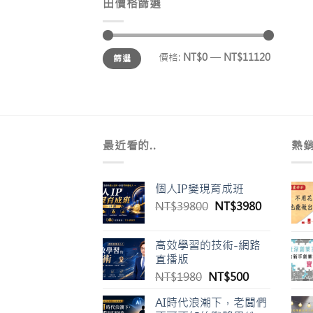
由價格篩選
最
最
價格:
NT$0
—
NT$11120
篩選
低
高
價
價
格
格
最近看的..
熱
個人IP變現育成班
原
目
NT$
39800
NT$
3980
始
前
價
價
高效學習的技術-網路
格：
格：
直播版
NT$39800。
NT$3980
原
目
NT$
1980
NT$
500
始
前
AI時代浪潮下，老闆們
價
價