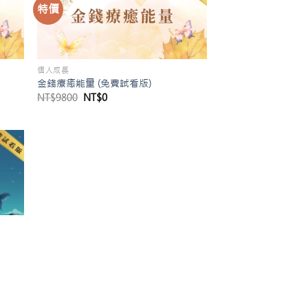
特價
個人成長
金錢療癒能量 (免費試看版)
原
目
NT$
9800
NT$
0
始
前
價
價
格：
格：
NT$9800。
NT$0。