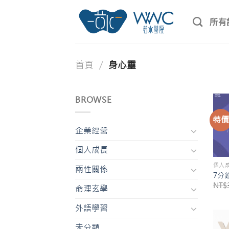
Skip
to
所有
content
首頁
/
身心靈
BROWSE
特
企業經營
個人成長
個人
兩性關係
7分
NT$
命理玄學
外語學習
未分類