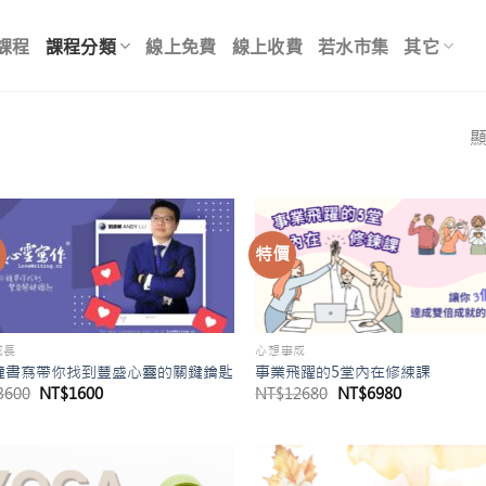
課程
課程分類
線上免費
線上收費
若水市集
其它
顯
價
特價
成長
心想事成
鐘書寫帶你找到豐盛心靈的關鍵鑰匙
事業飛躍的5堂內在修練課
原
目
原
目
3600
NT$
1600
NT$
12680
NT$
6980
始
前
始
前
價
價
價
價
格：
格：
格：
格：
NT$3600。
NT$1600。
NT$12680。
NT$6980。