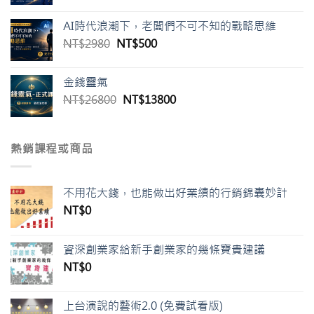
始
前
價
價
AI時代浪潮下，老闆們不可不知的戰略思維
格：
格：
原
目
NT$
2980
NT$
500
NT$1980。
NT$500。
始
前
價
價
金錢靈氣
格：
格：
原
目
NT$
26800
NT$
13800
NT$2980。
NT$500。
始
前
價
價
格：
格：
熱銷課程或商品
NT$26800。
NT$13800。
不用花大錢，也能做出好業績的行銷錦囊妙計
NT$
0
資深創業家給新手創業家的幾條寶貴建議
NT$
0
上台演說的藝術2.0 (免費試看版)