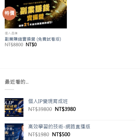
特價
個人品牌
副業賺錢實操營 (免費試看版)
原
目
NT$
8800
NT$
0
始
前
價
價
格：
格：
NT$8800。
NT$0。
最近看的..
個人IP變現育成班
原
目
NT$
39800
NT$
3980
始
前
價
價
高效學習的技術-網路直播版
格：
格：
原
目
NT$
1980
NT$
500
NT$39800。
NT$3980。