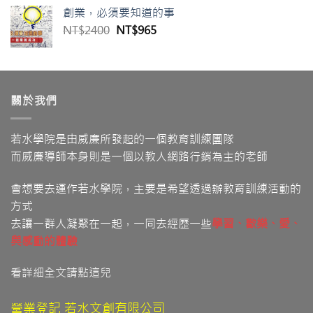
價
價
創業，必須要知道的事
格：
格：
原
目
NT$
2400
NT$
965
NT$3980。
NT$1399。
始
前
價
價
格：
格：
NT$2400。
NT$965。
關於我們
若水學院是由威廉所發起的一個教育訓練團隊
而威廉導師本身則是一個以教人網路行銷為主的老師
會想要去運作若水學院，主要是希望透過辦教育訓練活動的
方式
去讓一群人凝聚在一起，一同去經歷一些
學習
、歡樂、愛
、
與感動的體驗
看詳細全文請點這兒
營業登記 若水文創有限公司