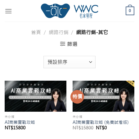
Skip
to
0
content
首頁
/
網路行銷
/
網路行銷-其它
篩選
特價
未分類
未分類
AI商業實戰攻略
AI商業實戰攻略 (免費試看版)
原
目
NT$
15800
NT$
15800
NT$
0
始
前
價
價