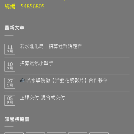
統編：54856805
最新文章
若水進化島｜招募社群話題官
11
3 月
招募氣氛小幫手
10
3 月
若水學院徵【活動花絮影片】合作夥伴
27
1 月
正課交付-混合式交付
05
9 月
課程標籤雲