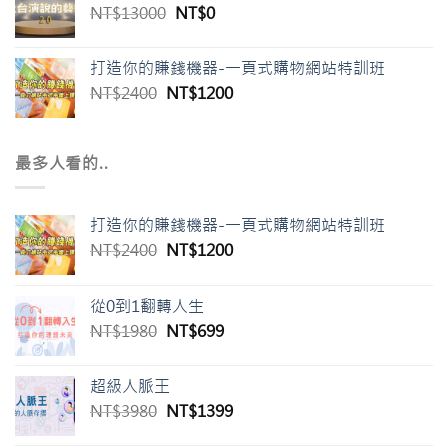
原
目
NT$
13000
NT$
0
始
前
價
價
打造你的賺錢機器-一頁式購物網站特訓班
格：
格：
原
目
NT$
2400
NT$
1200
NT$13000。
NT$0。
始
前
價
價
格：
格：
最多人看的..
NT$2400。
NT$1200。
打造你的賺錢機器-一頁式購物網站特訓班
原
目
NT$
2400
NT$
1200
始
前
價
價
從0到1翻轉人生
格：
格：
原
目
NT$
1980
NT$
699
NT$2400。
NT$1200。
始
前
價
價
超級人脈王
格：
格：
原
目
NT$
3980
NT$
1399
NT$1980。
NT$699。
始
前