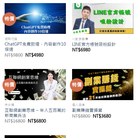
格：
格：
NT$15800。
NT$0。
特價
網路行銷
一對多銷售
ChatGPT免費助理，內容創作10
LINE官方帳號吸粉設計
倍速
NT$
6980
原
目
NT$
9800
NT$
4980
始
前
價
價
格：
格：
NT$9800。
NT$4980。
特價
特價
未分類
個人品牌
互聯網創業思維 – 年入五百萬的
副業賺錢實操營
新商業兵法
原
目
NT$
8800
NT$
3680
始
前
原
目
NT$
16800
NT$
6800
價
價
始
前
格：
格：
價
價
NT$8800。
NT$3680。
格：
格：
NT$16800。
NT$6800。