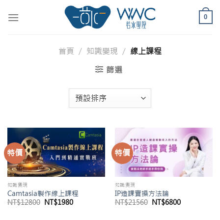
Skip
to
0
content
首頁
/
知識變現
/
線上課程
篩選
特價
特價
知識變現
知識變現
Camtasia製作線上課程
IP造課實操方法論
原
目
原
目
NT$
12800
NT$
1980
NT$
21560
NT$
6800
始
前
始
前
價
價
價
價