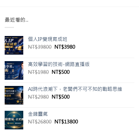
最近看的..
個人IP變現育成班
原
目
NT$
39800
NT$
3980
始
前
價
價
高效學習的技術-網路直播版
格：
格：
原
目
NT$
1980
NT$
500
NT$39800。
NT$3980。
始
前
價
價
AI時代浪潮下，老闆們不可不知的戰略思維
格：
格：
原
目
NT$
2980
NT$
500
NT$1980。
NT$500。
始
前
價
價
金錢靈氣
格：
格：
原
目
NT$
26800
NT$
13800
NT$2980。
NT$500。
始
前
價
價