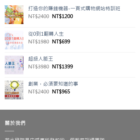
打造你的賺錢機器-一頁式購物網站特訓班
原
目
NT$
2400
NT$
1200
始
前
價
價
從0到1翻轉人生
格：
格：
原
目
NT$
1980
NT$
699
NT$2400。
NT$1200。
始
前
價
價
超級人脈王
格：
格：
原
目
NT$
3980
NT$
1399
NT$1980。
NT$699。
始
前
價
價
創業，必須要知道的事
格：
格：
原
目
NT$
2400
NT$
965
NT$3980。
NT$1399。
始
前
價
價
格：
格：
NT$2400。
NT$965。
關於我們