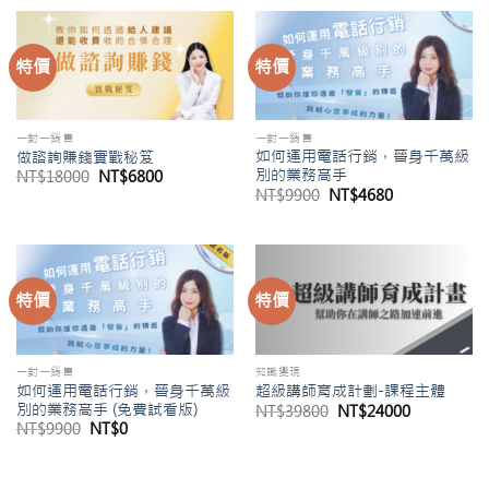
格：
格：
格：
格：
NT$12800。
NT$1980。
NT$21560。
NT$6800。
特價
特價
一對一銷售
一對一銷售
如何運用電話行銷，晉身千萬級
做諮詢賺錢實戰秘笈
別的業務高手
原
目
NT$
18000
NT$
6800
始
前
原
目
NT$
9900
NT$
4680
價
價
始
前
格：
格：
價
價
NT$18000。
NT$6800。
格：
格：
NT$9900。
NT$4680。
特價
特價
一對一銷售
知識變現
如何運用電話行銷，晉身千萬級
超級講師育成計劃-課程主體
別的業務高手 (免費試看版)
原
目
NT$
39800
NT$
24000
始
前
原
目
NT$
9900
NT$
0
價
價
始
前
格：
格：
價
價
NT$39800。
NT$24000
格：
格：
NT$9900。
NT$0。