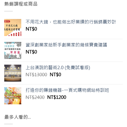
格：
格：
熱銷課程或商品
NT$26800。
NT$13800。
不用花大錢，也能做出好業績的行銷錦囊妙計
NT$
0
資深創業家給新手創業家的幾條寶貴建議
NT$
0
上台演說的藝術2.0 (免費試看版)
原
目
NT$
13000
NT$
0
始
前
價
價
打造你的賺錢機器-一頁式購物網站特訓班
格：
格：
原
目
NT$
2400
NT$
1200
NT$13000。
NT$0。
始
前
價
價
格：
格：
最多人看的..
NT$2400。
NT$1200。