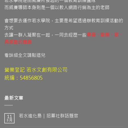
若水學院是由威廉所發起的一個教育訓練團隊
而威廉導師本身則是一個以教人網路行銷為主的老師
會想要去運作若水學院，主要是希望透過辦教育訓練活動的
方式
去讓一群人凝聚在一起，一同去經歷一些
學習
、歡樂、愛
、
與感動的體驗
看詳細全文請點這兒
營業登記 若水文創有限公司
統編：54856805
最新文章
若水進化島｜招募社群話題官
11
3 月