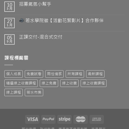
招募氣氛小幫手
10
3 月
若水學院徵【活動花絮影片】合作夥伴
27
1 月
正課交付-混合式交付
05
9 月
課程標籤雲
個人成長
免費試看
兩性情感
所有課程
最新課程
精選線上收費課程
線上免費
線上收費
線上收費課程
線上課程
若水市集