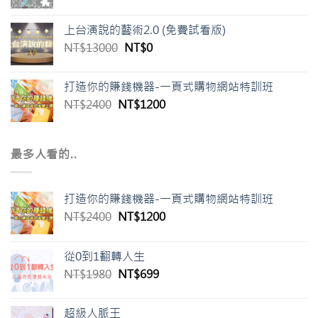
上台演說的藝術2.0 (免費試看版)
原
目
NT$
13000
NT$
0
始
前
價
價
打造你的賺錢機器-一頁式購物網站特訓班
格：
格：
原
目
NT$
2400
NT$
1200
NT$13000。
NT$0。
始
前
價
價
格：
格：
最多人看的..
NT$2400。
NT$1200。
打造你的賺錢機器-一頁式購物網站特訓班
原
目
NT$
2400
NT$
1200
始
前
價
價
從0到1翻轉人生
格：
格：
原
目
NT$
1980
NT$
699
NT$2400。
NT$1200。
始
前
價
價
超級人脈王
格：
格：