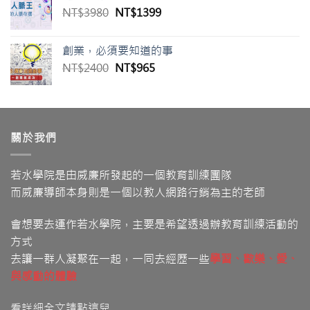
原
目
NT$
3980
NT$
1399
NT$1980。
NT$699。
始
前
價
價
創業，必須要知道的事
格：
格：
原
目
NT$
2400
NT$
965
NT$3980。
NT$1399。
始
前
價
價
格：
格：
NT$2400。
NT$965。
關於我們
若水學院是由威廉所發起的一個教育訓練團隊
而威廉導師本身則是一個以教人網路行銷為主的老師
會想要去運作若水學院，主要是希望透過辦教育訓練活動的
方式
去讓一群人凝聚在一起，一同去經歷一些
學習
、歡樂、愛
、
與感動的體驗
看詳細全文請點這兒