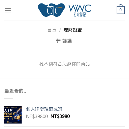
Skip
to
0
content
首頁
/
理財投資
篩選
找不到符合您選擇的商品
最近看的..
個人IP變現育成班
原
目
NT$
39800
NT$
3980
始
前
價
價