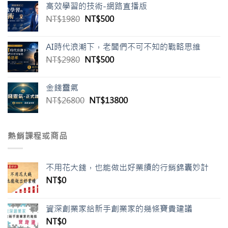
高效學習的技術-網路直播版
格：
格：
原
目
NT$
1980
NT$
500
NT$39800。
NT$3980。
始
前
價
價
AI時代浪潮下，老闆們不可不知的戰略思維
格：
格：
原
目
NT$
2980
NT$
500
NT$1980。
NT$500。
始
前
價
價
金錢靈氣
格：
格：
原
目
NT$
26800
NT$
13800
NT$2980。
NT$500。
始
前
價
價
格：
格：
熱銷課程或商品
NT$26800。
NT$13800。
不用花大錢，也能做出好業績的行銷錦囊妙計
NT$
0
資深創業家給新手創業家的幾條寶貴建議
NT$
0