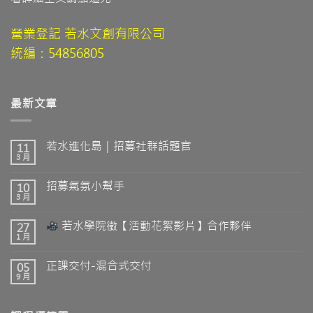
營業登記 若水文創有限公司
統編：54856805
最新文章
若水進化島｜招募社群話題官
11
3 月
招募氣氛小幫手
10
3 月
若水學院徵【活動花絮影片】合作夥伴
27
1 月
正課交付-混合式交付
05
9 月