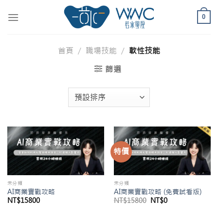
Skip
to
0
content
首頁
/
職場技能
/
軟性技能
篩選
特價
未分類
未分類
AI商業實戰攻略
AI商業實戰攻略 (免費試看版)
原
目
NT$
15800
NT$
15800
NT$
0
始
前
價
價