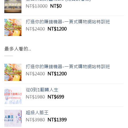
原
目
NT$
13000
NT$
0
始
前
價
價
打造你的賺錢機器-一頁式購物網站特訓班
格：
格：
原
目
NT$
2400
NT$
1200
NT$13000。
NT$0。
始
前
價
價
格：
格：
最多人看的..
NT$2400。
NT$1200。
打造你的賺錢機器-一頁式購物網站特訓班
原
目
NT$
2400
NT$
1200
始
前
價
價
從0到1翻轉人生
格：
格：
原
目
NT$
1980
NT$
699
NT$2400。
NT$1200。
始
前
價
價
超級人脈王
格：
格：
原
目
NT$
3980
NT$
1399
NT$1980。
NT$699。
始
前