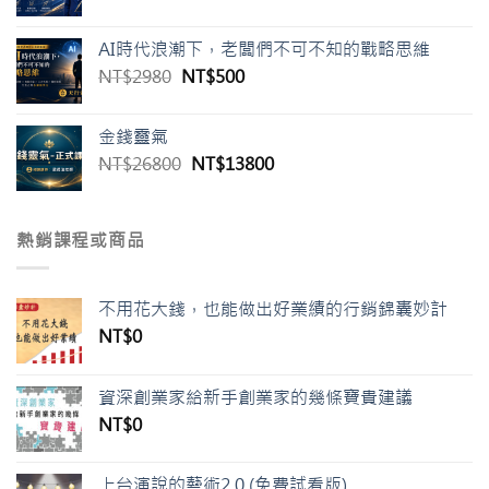
始
前
價
價
AI時代浪潮下，老闆們不可不知的戰略思維
格：
格：
原
目
NT$
2980
NT$
500
NT$1980。
NT$500。
始
前
價
價
金錢靈氣
格：
格：
原
目
NT$
26800
NT$
13800
NT$2980。
NT$500。
始
前
價
價
格：
格：
熱銷課程或商品
NT$26800。
NT$13800。
不用花大錢，也能做出好業績的行銷錦囊妙計
NT$
0
資深創業家給新手創業家的幾條寶貴建議
NT$
0
上台演說的藝術2.0 (免費試看版)