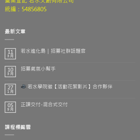
營業登記 若水文創有限公司
統編：54856805
最新文章
若水進化島｜招募社群話題官
11
3 月
招募氣氛小幫手
10
3 月
若水學院徵【活動花絮影片】合作夥伴
27
1 月
正課交付-混合式交付
05
9 月
課程標籤雲