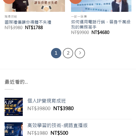
職場技能
一對一銷售
如何運用電話行銷，晉身千萬級
國際禮儀讓你得體不失禮
別的業務高手
原
目
NT$
3980
NT$
1788
始
前
原
目
NT$
9900
NT$
4680
價
價
始
前
格：
格：
價
價
NT$3980。
NT$1788。
格：
格：
NT$9900。
NT$4680。
1
2
最近看的..
個人IP變現育成班
原
目
NT$
39800
NT$
3980
始
前
價
價
高效學習的技術-網路直播版
格：
格：
原
目
NT$
1980
NT$
500
NT$39800。
NT$3980。