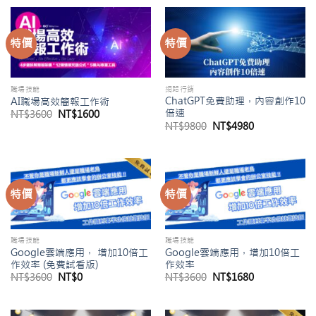
格：
格：
NT$15800。
NT$0。
特價
特價
職場技能
網路行銷
ChatGPT免費助理，內容創作10
AI職場高效簡報工作術
倍速
原
目
NT$
3600
NT$
1600
始
前
原
目
NT$
9800
NT$
4980
價
價
始
前
格：
格：
價
價
NT$3600。
NT$1600。
格：
格：
NT$9800。
NT$4980。
特價
特價
職場技能
職場技能
Google雲端應用， 增加10倍工
Google雲端應用，增加10倍工
作效率 (免費試看版)
作效率
原
目
原
目
NT$
3600
NT$
0
NT$
3600
NT$
1680
始
前
始
前
價
價
價
價
格：
格：
格：
格：
NT$3600。
NT$0。
NT$3600。
NT$1680。