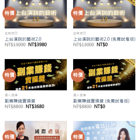
特價
特價
主持技巧
主持技巧
上台演說的藝術2.0
上台演說的藝術2.0 (免費試看版)
原
目
原
目
NT$
13000
NT$
3980
NT$
13000
NT$
0
始
前
始
前
價
價
價
價
格：
格：
格：
格：
NT$13000。
NT$3980。
NT$13000。
NT$0。
特價
特價
個人品牌
個人品牌
副業賺錢實操營
副業賺錢實操營 (免費試看版)
原
目
原
目
NT$
8800
NT$
3680
NT$
8800
NT$
0
始
前
始
前
價
價
價
價
格：
格：
格：
格：
NT$8800。
NT$3680。
NT$8800。
NT$0。
特價
特價