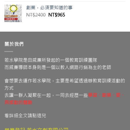
價
價
創業，必須要知道的事
格：
格：
原
目
NT$
2400
NT$
965
NT$3980。
NT$1399。
始
前
價
價
格：
格：
NT$2400。
NT$965。
關於我們
若水學院是由威廉所發起的一個教育訓練團隊
而威廉導師本身則是一個以教人網路行銷為主的老師
會想要去運作若水學院，主要是希望透過辦教育訓練活動的
方式
去讓一群人凝聚在一起，一同去經歷一些
學習
、歡樂、愛
、
與感動的體驗
看詳細全文請點這兒